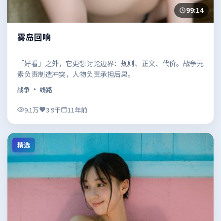
99:14
雾岛回响
「好看」之外，它更想讨论边界：规则、正义、代价。战争元
素负责制造冲突，人物负责承担后果。
战争
· 线路
9.1万
3.9千
11年前
精选