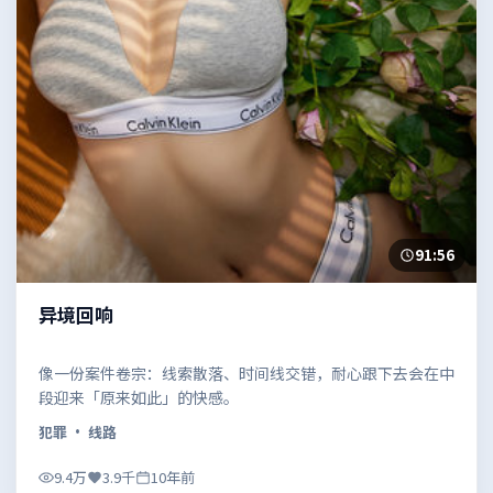
91:56
异境回响
像一份案件卷宗：线索散落、时间线交错，耐心跟下去会在中
段迎来「原来如此」的快感。
犯罪
· 线路
9.4万
3.9千
10年前