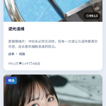
99:13
逆光追缉
更偏情绪片：冲突未必惊天动地，但每一次退让与坚持都真实
可感，适合喜欢细腻表演的观众。
战争
· 线路
9.3万
3.9千
4年前
精选