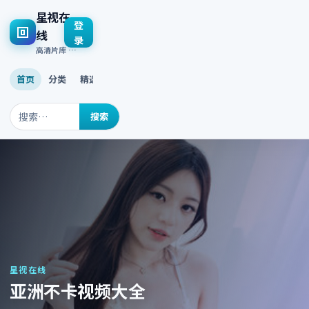
星视在
登
线
录
高清片库 · 多终端流畅播放
首页
分类
精选
最新
热门
搜索
星视在线
亚洲不卡视频大全