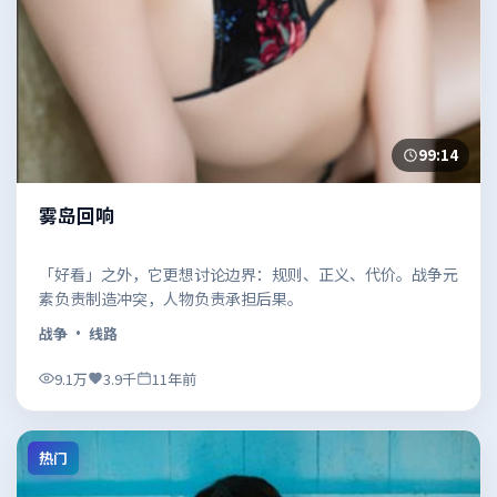
99:14
雾岛回响
「好看」之外，它更想讨论边界：规则、正义、代价。战争元
素负责制造冲突，人物负责承担后果。
战争
· 线路
9.1万
3.9千
11年前
热门