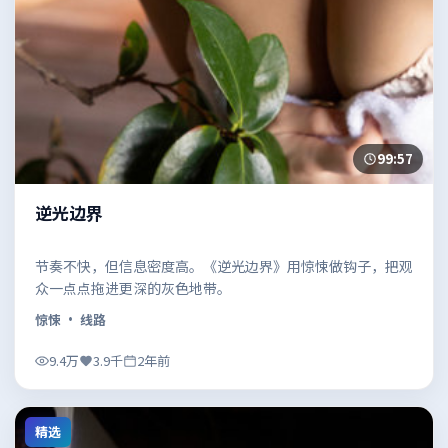
99:57
逆光边界
节奏不快，但信息密度高。《逆光边界》用惊悚做钩子，把观
众一点点拖进更深的灰色地带。
惊悚
· 线路
9.4万
3.9千
2年前
精选