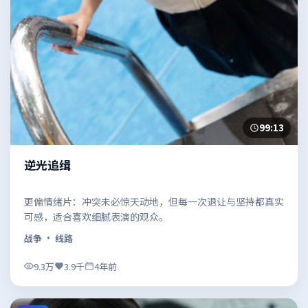
99:13
逆光追缉
更偏情绪片：冲突未必惊天动地，但每一次退让与坚持都真实
可感，适合喜欢细腻表演的观众。
战争
· 线路
9.3万
3.9千
4年前