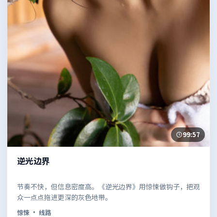
99:57
逆光边界
节奏不快，但信息密度高。《逆光边界》用惊悚做钩子，把观
众一点点拖进更深的灰色地带。
惊悚
· 线路