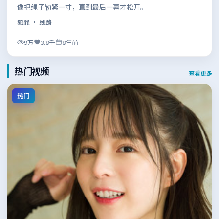
像把绳子勒紧一寸，直到最后一幕才松开。
犯罪
· 线路
9万
3.8千
8年前
热门视频
查看更多
热门