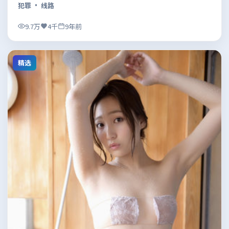
犯罪
· 线路
9.7万
4千
9年前
精选