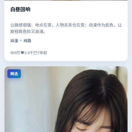
白昼回响
公路感很强：地点在变，人物关系也在变；动漫作为底色，让
旅程既危险又浪漫。
动漫
· 线路
9万
3.9千
7年前
精选