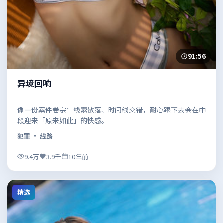
91:56
异境回响
像一份案件卷宗：线索散落、时间线交错，耐心跟下去会在中
段迎来「原来如此」的快感。
犯罪
· 线路
9.4万
3.9千
10年前
精选